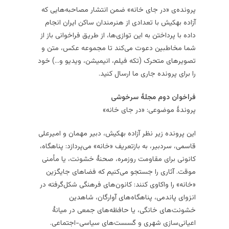
پرونده‌ی «در جای خانه» ضمن انتشار مصاحبه‌هایی که
آزاده بهکیش با تعدادی از هنرمندان ساکن ایران انجام
داده با پرداختن به این توازی‌ها، از طریق فراخوانی باز از
شما مخاطبین دعوت می‌کند تا مجموعه عکس، متن و
تصویرهای متحرک (تکه فیلم، انیمیشن، ویدیو و…) خود
را برای پرونده جاری ما ارسال کنید.
فراخوان دوم مجلهٔ سرخوشی
پروندهٔ موضوعی: «در جای خانه»
این پرونده زیر نظر آزاده بهکیش، دبیر مهمان و امیرعلی
قاسمی، سردبیر، به بازتعریف «خانه» می‌پردازد: پناهگاه،
کانونی برای مقاومت روزمره، صحنهٔ خشونت، یا مأمنی
موقت. آثاری را جستجو می‌کنیم که فضاهای جایگزین
«خانه» را واکاوی کنند: کانون‌های فرهنگی شکل‌گرفته در
انزوای پاندمی، پناهگاه‌های آوارگان، شاهدین
خشونت‌های خانگی، یا حافظه‌های جمعی در میانهٔ
اعیانی‌سازی شهری و گسست‌های سیاسی-اجتماعی.