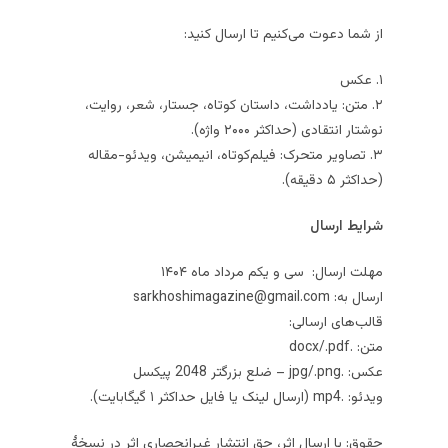
از شما دعوت می‌کنیم تا ارسال کنید:
۱. عکس
۲. متن: یادداشت، داستان کوتاه، جستار، شعر، روایت‌،
نوشتار انتقادی (حداکثر ۲۰۰۰ واژه).
۳. تصاویر متحرک: فیلم‌کوتاه، انیمیشن، ویدئو-مقاله
(حداکثر ۵ دقیقه).
شرایط ارسال
مهلت ارسال: سی و یکم مرداد ماه ۱۴۰۴
ارسال به: sarkhoshimagazine@gmail.com
قالب‌های ارسالی:
متن: .docx/.pdf
عکس: .jpg/.png – ضلع بزرگتر 2048 پیکسل
ویدئو: .mp4 (ارسال لینک یا فایل حداکثر ۱ گیگابایت).
حقوق: با ارسال اثر، حق انتشار غیرانحصاری اثر در نسخهٔ