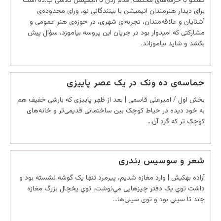
گفتگو با حرفه‌های مختلف. قدم زدن با انیمیشن تلاشی ب.ده است
برای دیدار هنرمندان انیمیشن با بینندگانی نو، ورای محدوده‌ی
آشنایان و علاقه‌مندان، تجربه‌ای شهری، در حوزه‌ی هنر عمومی و
مشارکتی که امیدوار بود در جریان این پروسه بیاموزد، سؤال پیش
بکشد و شاید بیاموزاند.
حماسه‌ی ده ونک در یک عصر پاییزی
بخش اول / امیرعلی قاسمی | بعد از ظهر پاییزی که بارشی خفیف هم
به خود دیده در حیاط کوچک بین ساختمانی قدیمی‌تر و خانه‌های
کوچک تر که گرد آن…
شعر و سوسیس بندری
آزاده بهکیش | وارد مغازه شديم، پيرمرد تنها يک گوشه نشسته بود و
داشت توي یک دفتر چيزهایی مي‌نوشت، توي يخچال بزرگ مغازه
چند تا سيني بود و توی سینی‌ها…