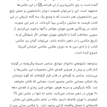
آمده است رد پای تاثیرپذیری از لی فردلندر
[3]
در این عکس‌ها
مشهود است. این را می‌توان طبیعت دوران دانشجویی و عملی رایج
بین دانشجویان هنر دانست که با وضع یک سه گانه تاریخی در این
کتاب فرصت به نمایش درآمدن پیدا کرده‌اند، در غیر این صورت
شاید در روزنگاری هنری مهران مهاجر با آنها برخورد می‌کردیم. از
سویی، مخاطب آشنا با کارهای مهران مهاجر، اگر شیفتگی او به
تاریخ عکاسی را در ذهن داشته باشد، می‌تواند گمان برد عکاس
کتاب را با ادای دین به به دوران طلایی عکاسی خیابانی آمریکا
شروع کرده است.
سایه‌ها، تابلوهای ناخوانا، موانع، عناصر جسته‌ وگریخته در گوشه
کنار قاب و بیش از هرچیز فضای خالی محتویات این عکس‌ها را
می‌سازند. عناصر به گونه‌ای در قاب قرار گرفته‌اند که گویا برایشان
یک امکان معنایی خاص متصور است، معنایی که فاش نخواهد
شد. نگاه بازیگوش و سربه هوای مهاجر چیز زیادی از فضای دهه
۶۰ تهران در ذهن متبادر نمی‌کنند. شاید نه تنها در عکس اول 15
کیلومتر با تهران فاصله داریم، بلکه در تمام عکس‌های این بخش
فاصله‌ای با «محل واقعه» کذایی وجود دارد، یا عکاس مدتی پس از