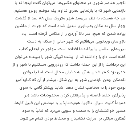
ناجیز عناصر شهری در محتوای عکس‌ها، می‌توان گفت اینجا نه با
بازنمایی شهر که با بازنمایی بصری تداوم یک موضع روبرو هستیم.
هر چه هست، به نظر می‌رسد شهر متروک سال ۸۸ بعد از گذشت
چهار سال به مکان رعب‌آوری تبدیل شده است که جرات از ماشین
پیاده شدن که هیچ، سر بالا آوردن را از عکاس گرفته است. یاد
بازی‌های ویدئویی می‌افتیم که شهر خالی از سکنه به دست
نیروهای نظامی یا بیگانه‌ها افتاده است. مهاجر در ابتدای کتاب
گفته است «او را واداشته‌اند از پشت تیرگی شهر را ببیند.» می‌توان
این برداشت را از این جمله داشت که رودررویی مستقیم با شهر و از
حدی نزدیک‌تر شدن به آن به دلایلی محال است. اما پذیرفتن
ناممکن بودن بازنمایی شهر به این شکل، بیشتر از آن که کنایه‌آمیز
بودن خود را به مخاطب نشان دهد، شاید بیشتر گامی به سوی
پذیرفتن حفظ فاصله و پذیرفتنی کردن محدودیات باشد زیرا
عموماً کلیت سیال، ناگویا، هویت‌ناپذیر و موضعی این قبیل کارها،
مسیر خوانششان را به سمت و سویی می‌برد که غالباً به سود
گفتاری مبتنی بر مرارت نکشیدن و محتاط بودن تمام می‌شود.