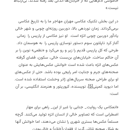
خاموشی آدم‌هایی که از خیابان‌ها اندکی بعد رفته شدند، بی‌ارتباط
نیست.»
در این بخش تکنیک عکاسی مهران مهاجر ما را به تاریخ عکاسی
برمی‌گرداند. زمان نوردهی بالا، دوربین روزنه‌ای چوبی و شهر خالی
یادآور دوربین چوبی اتژه است. او نیز عکاسی از پاریس را زمانی
آغاز کرد ناپلئون سوم دستور نوسازی پاریس را به هوسمان داد.
طرحی که کل پاریس قدیم را زیر و رو می‌کرد و «نظمی» نوین را بر
آن حاکم ساخت. خیابان‌های بن‌بست خالی، سکون، فضای گرفته
عکس‌های اتژه باعث شده است خوانش عکس‌هایش به عنوان
صحنه‌های جرم و جنایت امر رایجی بوده باشد. حتی از عکس‌های
او برای طراحی صحنه سریال‌های ژانر وحشت استفاده شده است.
اما دیوید کمپنی
[5]
، نویسنده، کیوریتور و هنرمند انگلیسی، بر آن
است:
«انعکاس یک روایت_ جنایی یا غیر از این_ راهی برای مهار
اضطرابی است که تصاویر خالی از انسان اتزه تولید می‌کنند. گرچه
مسلماً عکس‌ها بستری شهری را نشان می‌دهند، اما خوانش آنها
به شکل صحنه تئاتر، گریز از فقدان(خلاء) و خالی‌بودن