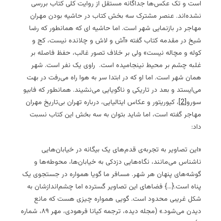
است و تک‌ عکس‌ها جداگانه مستقل از روایت کلی کتاب بررسی
نشده‌اند. عنصر مشترک سه بخش کتاب در حاشیه بودن مهران
مهاجر در بازنمایی شهر است. اما حاشیه ای که همانطور که رضا
شیخ در مقدمه کتاب گفته «آش و لاش و چلانده نیست، کج و
کوله و مچاله نیست» ولی بر خلاف تصور غالب، حفظ فاصله بر
غلبه چشم بر محیط نینجامیده است. راوی یک نفر است. شهر
همان شهر است. اما او که در ابتدا سر به هوا راه می‌رفت در بهت
می‌ایستد و بعد در تاریکی و ناگویایی می‌نشیند. همانطور که فابیو
سورو
[2]
، کیوریتور و عکاس ایتالیایی، درباره تهران بی‌تاریخ مهران
مهاجر گفته است، اما شاید بتوان به سه بخش این کتاب نسبت
داد:
«این تصاویر به تجربه‌ی قدم‌های یک بیگانه در خیابان‌هایی
ناشناس می‌مانند، نگاه‌هایی دزدکی به خیابان‌ها، محوطه‌ها و
گوشه‌های پنهان هر شهر. مسافر ما گویا همواره در جستجوی یک
پناه است.{…} فضاهای این تصاویر گسترده اما چشم‌اندازشان به
شکل غریبی محدود است. گویی همواره چیزی هست که مانع
دیدن می‌شود.» (مجله دیده، ترجمه کیانا فرهودی، مهر ۸۹، شماره